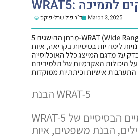
March 3, 2025
ד"ר פול שרל-פוקס
מבחן ההישגים 5-WRAT (Wide Range Achievement Test) במהדורה חמישית ייצא לאור בפעם הראשונה בארץ לקראת
ד מיומנויות לימודיות בסיסיות בקריאה, איות
דק על מדגם המייצג כלל האוכלוסייה
 על היכולות האקדמיות של תלמידיהם
הבנת WRAT-5
WRAT-5 הוא מבחן הישגים המעריך את כישוריו ומיומנויותיו האקדמיים הבסיסיים של
לים, הבנת משפטים, איות