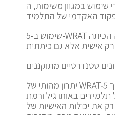
משימות, ה-WRAT-5 כולל הערכות של זיכרון
שימוש ב-5-WRAT מאפשר "מיפוי כיתה" – כלומר זיהוי חוזקות וחולשות ברמה הכיתה
ונים סטנדרטיים מתוקננים
יתרון מהותי של WRAT-5 הוא שהוא מתוקנן ונבדק על למעלה מ-1000 ישראליים. כך
 תלמידים באותו גיל ורמת
ק את יכולות האישיות של