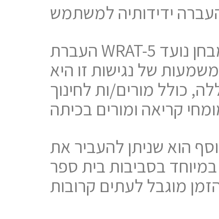
עברה ידידותיה למשתמש
העברת WRAT-5 היא פשוטה, מה שהופך אותו מושך עבור צוות בית הספר. המבחן נועד
משמעות של נגישות זו היא
לה, כולל מורים/ות לחינוך
שניתן להעביר את WRAT-5 או חלקים ממנו במסגרת זמן קצר יחסית, תוך
במיוחד בסביבות בית ספר