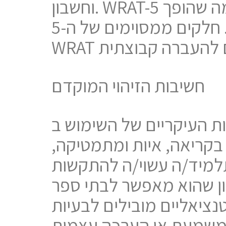
וחשבון. WRAT-5 ניתן להעברה פרטנית; זמן ההעברה הוא כ-30 עד 40 דקות, מה שהופך
אותו למהיר ויעיל יחסית בהשוואה להערכות מקיפות אחרות. חלקים ממסוימים של ה-5-
חשיבות הזיהוי המוקדם
 השימוש ב- WRAT-5 בבתי ספר הוא יכולתו להקל על זיהוי
בקריאה, איות ומתמטיקה,
תלמיד/ה עשוי/ה להתקשות
וון שהוא מאפשר לבתי ספר
ציאליים מובילים לבעיות