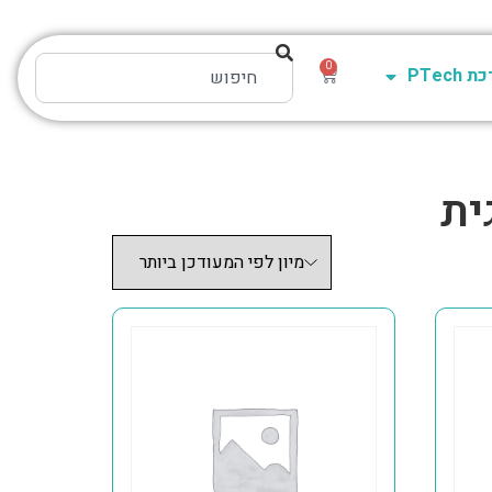
0
PTech
ית