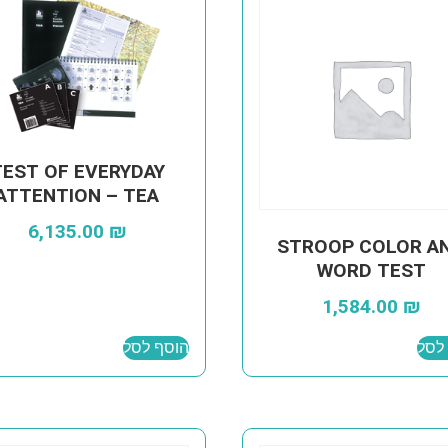
TEST OF EVERYDAY
ATTENTION – TEA
6,135.00
₪
STROOP COLOR A
WORD TEST
1,584.00
₪
לסל
הוסף לסל