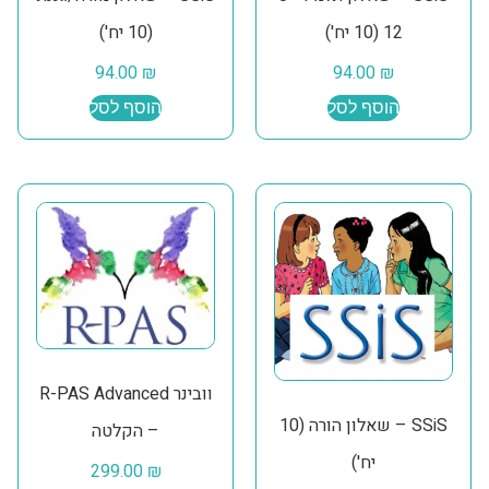
12 (10 יח')
(10 יח')
94.00
₪
94.00
₪
הוסף לסל
הוסף לסל
וובינר R-PAS Advanced
SSiS – שאלון הורה (10
– הקלטה
יח')
299.00
₪