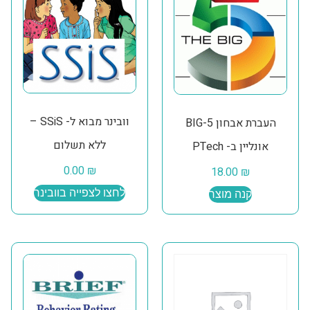
וובינר מבוא ל- SSiS –
העברת אבחון BIG-5
ללא תשלום
אונליין ב- PTech
0.00
₪
18.00
₪
לחצו לצפייה בוובינר
קנה מוצר