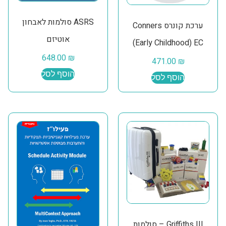
ASRS סולמות לאבחון
ערכת קונרס Conners
אוטיזם
Early Childhood) EC)
648.00
₪
471.00
₪
הוסף לסל
הוסף לסל
Griffiths III – סולמות