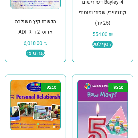
Bayley-4 דפי רישום
קוגניטיבי, שפתי ומוטורי
הכשרת קיץ משולבת
(25 יח')
אדוס-2 ו- ADI-R
554.00
₪
6,018.00
₪
הוסף לסל
קנה מוצר
מבצע!
מבצע!