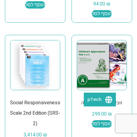
94.00
₪
הוסף לסל
הוסף לסל
pTech
וובינר CAT – הקלטה
Social Responsiveness
Scale 2nd Edition (SRS-
299.00
₪
2)
הוסף לסל
3,414.00
₪