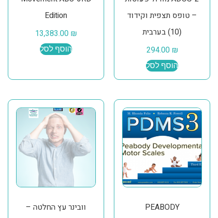
– טופס תצפית וקידוד
Edition
(10) בערבית
13,383.00
₪
₪
294.00
הוסף לסל
הוסף לסל
PEABODY
וובינר עץ החלטה –