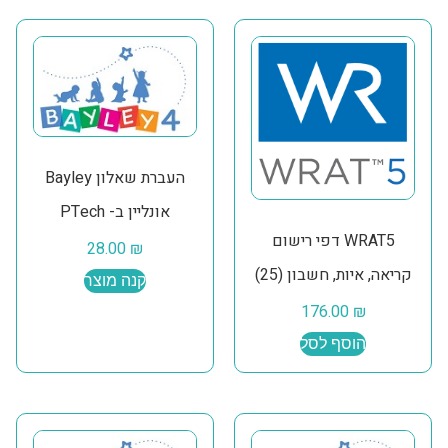
העברת שאלון Bayley
אונליין ב- PTech
WRAT5 דפי רישום
28.00
₪
קריאה, איות, חשבון (25)
קנה מוצר
176.00
₪
הוסף לסל