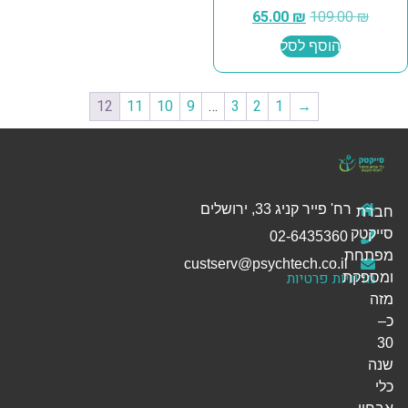
65.00
₪
109.00
₪
הוסף לסל
12
11
10
9
…
3
2
1
→
רח' פייר קניג 33, ירושלים
חברת
סייקטק
02-6435360
מפתחת
custserv@psychtech.co.il
מדיניות פרטיות
ומספקת
מזה
כ–
30
שנה
כלי