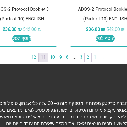
OS-2 Protocol Booklet 3
ADOS-2 Protocol Bookle
(Pack of 10) ENGLISH
(Pack of 10) ENGLIS
236.00
₪
542.00
₪
236.00
₪
542.00
₪
הוסף לסל
הוסף לסל
←
12
11
10
9
8
…
3
2
1
→
חברת סייקטק מפתחת ומספקת מזה כ– 30 שנה כלי אבחון, טיפ
אנשי מקצוע מתחום הטיפול ובריאות הנפש. פסיכולוגים, מרפאים בעי
לינאי תקשורת, מאבחנים דידקטיים, עובדים סוציאליים, רופאים ואנשי
קצוע נוספים מוצאים אצלנו את הכלים שאיתם הם עובדים יום-יום.