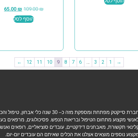
הוסף לסל
65.00
₪
109.00
₪
הוסף לסל
←
12
11
10
9
8
7
6
…
3
2
1
→
חברת סייקטק מפתחת ומספקת מזה כ– 30 שנה כלי אבחון, טיפ
אנשי מקצוע מתחום הטיפול ובריאות הנפש. פסיכולוגים, מרפאים בעי
לינאי תקשורת, מאבחנים דידקטיים, עובדים סוציאליים, רופאים ואנשי
קצוע נוספים מוצאים אצלנו את הכלים שאיתם הם עובדים יום-יום.