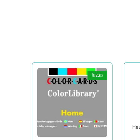
מבצע!
Hea –