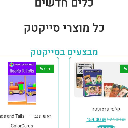
כלים חדשים
כל מוצרי סייקטק
מבצעים בסייקטק
ע!
מבצע!
קלפי פרסוניטה
ראש וזנב – ds and Tails
154.00
₪
224.00
₪
ColorCards