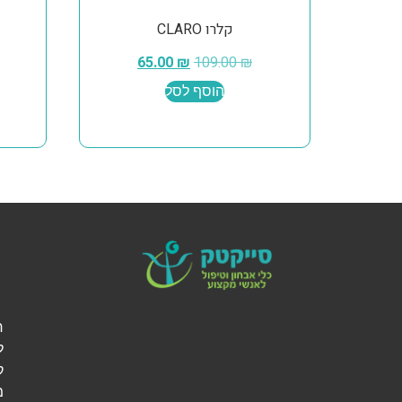
קלרו CLARO
65.00
₪
109.00
₪
הוסף לסל
ל
ק
מ