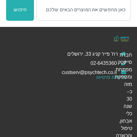
חיפוש
רח' פייר קניג 33, ירושלים
חברת
סייקטק
02-6435360
מפתחת
custserv@psychtech.co.il
מדיניות פרטיות
ומספקת
מזה
כ–
30
שנה
כלי
אבחון,
טיפול
והכשרה