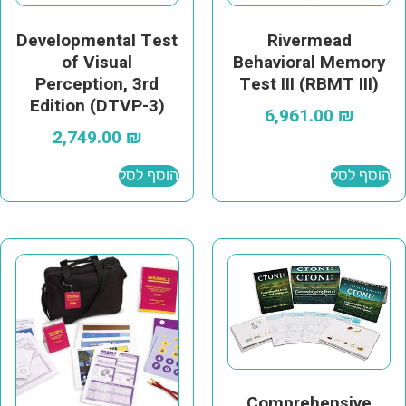
Developmental Test
Rivermead
of Visual
Behavioral Memory
Perception, 3rd
Test III (RBMT III)
Edition (DTVP-3)
6,961.00
₪
2,749.00
₪
הוסף לסל
הוסף לסל
Comprehensive