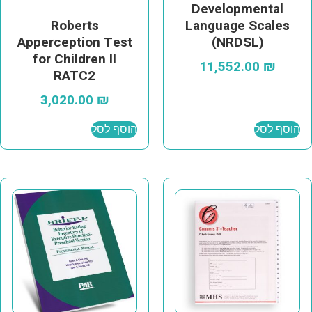
Developmental
Language Scales
Roberts
(NRDSL)
Apperception Test
for Children II
11,552.00
₪
RATC2
3,020.00
₪
הוסף לסל
הוסף לסל