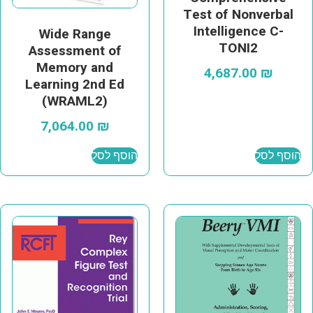
Test of Nonverbal
Intelligence C-
Wide Range
TONI2
Assessment of
Memory and
4,687.00
₪
Learning 2nd Ed
(WRAML2)
7,064.00
₪
הוסף לסל
הוסף לסל